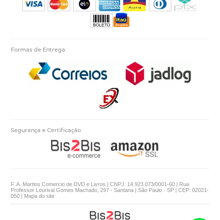
Formas de Entrega
Segurança e Certificação
F. A. Martins Comercio de DVD e Livros | CNPJ: 14.923.073/0001-60 | Rua
Professor Lourival Gomes Machado, 297 - Santana | São Paulo - SP | CEP: 02021-
050 |
Mapa do site