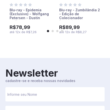
Blu-ray - Epidemia
Blu-ray - Zumbilândia 2
o
(Exclusivo) - Wolfgang
- Edição de
Petersen - Dustin
Colecionador
Hoffman - Rene Russo -
(Exclusivo) - Jesse
Morgan Freeman -
Eisenberg - Woody
R$78,99
R$89,99
Cuba Gooding Jr.
Harrelson - Emma
até
12
x
de
R$7,26
até
12
x
de
R$8,27
Stone - Abigail Breslin
Newsletter
cadastre-se e receba nossas novidades