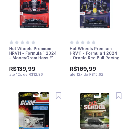
Hot Wheels Premium
Hot Wheels Premium
HRV11 - Formula 1 2024
HRV11 - Formula 1 2024
- MoneyGram Hass F1
- Oracle Red Bull Racing
Team - VF-24 (#20) -
- F1 Team - RB20 (#1) -
Kevin Magnussen
Max Verstappen
R$139,99
R$169,99
até
12
x
de
R$12,86
até
12
x
de
R$15,62