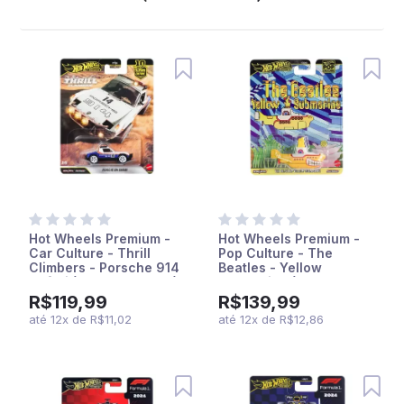
Hot Wheels Premium -
Hot Wheels Premium -
Car Culture - Thrill
Pop Culture - The
Climbers - Porsche 914
Beatles - Yellow
Safari (JKF22 - FPY86)
Submarine (HXD63 -
JBL74)
R$119,99
R$139,99
até
12
x
de
R$11,02
até
12
x
de
R$12,86