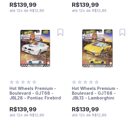
R$139,99
R$139,99
até
12
x
de
R$12,86
até
12
x
de
R$12,86
Hot Wheels Premium -
Hot Wheels Premium -
Boulevard - GJT68 -
Boulevard - GJT68 -
JBL28 - Pontiac Firebird
JBL13 - Lamborghini
TA 77
Diablo SV 95
R$139,99
R$139,99
até
12
x
de
R$12,86
até
12
x
de
R$12,86