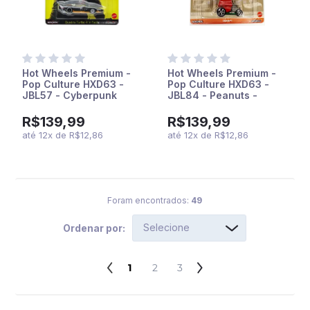
Hot Wheels Premium -
Hot Wheels Premium -
Pop Culture HXD63 -
Pop Culture HXD63 -
JBL57 - Cyberpunk
JBL84 - Peanuts -
2077 - Quadra Turbo-R
Snoopy
V-Tech
R$139,99
R$139,99
até
12
x
de
R$12,86
até
12
x
de
R$12,86
Foram encontrados:
49
Ordenar por:
1
2
3