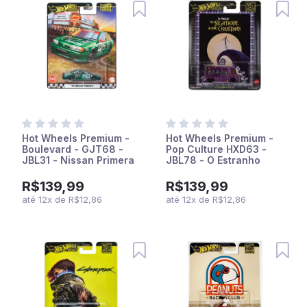
Hot Wheels Premium -
Hot Wheels Premium -
Boulevard - GJT68 -
Pop Culture HXD63 -
JBL31 - Nissan Primera
JBL78 - O Estranho
94
Mundo de Jack -
Citroen Type H
R$139,99
R$139,99
até
12
x
de
R$12,86
até
12
x
de
R$12,86