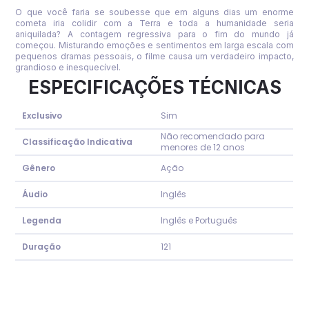
O que você faria se soubesse que em alguns dias um enorme
cometa iria colidir com a Terra e toda a humanidade seria
aniquilada? A contagem regressiva para o fim do mundo j
começou. Misturando emoções e sentimentos em larga escala com
pequenos dramas pessoais, o filme causa um verdadeiro impacto,
grandioso e inesquecível.
ESPECIFICAÇÕES TÉCNICAS
Exclusivo
Sim
Não recomendado para
Classificação Indicativa
menores de 12 anos
Gênero
Ação
Áudio
Inglês
Legenda
Inglês e Português
Duração
121