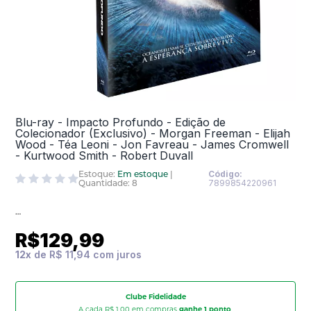
Blu-ray - Impacto Profundo - Edição de
Colecionador (Exclusivo) - Morgan Freeman - Elijah
Wood - Téa Leoni - Jon Favreau - James Cromwell
- Kurtwood Smith - Robert Duvall
Estoque:
Em estoque
|
Código:
Quantidade: 8
7899854220961
R$129,99
12
x
de
R$ 11,94
Clube Fidelidade
A cada R$ 1,00 em compras
ganhe 1 ponto
,