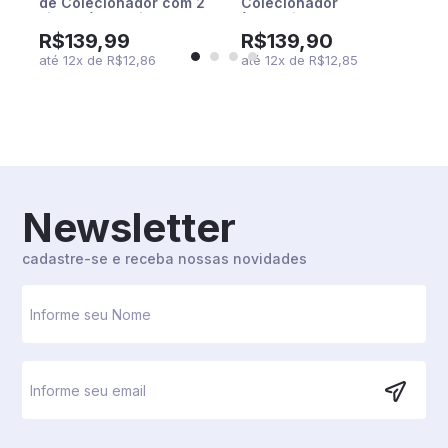
)
de Colecionador com 2
Colecionador
Filmes (Exclusivo)
(Exclusivo) - Steven
Spielberg - Eric Bana -
R$139,99
R$139,90
Daniel Craig
até
12
x
de
R$12,86
até
12
x
de
R$12,85
Newsletter
cadastre-se e receba nossas novidades