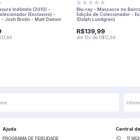
avura Indômita (2010) -
Blu-ray - Massacre no Bairr
olecionador (Exclusivo) -
Edição de Colecionador - Ex
s - Josh Brolin - Matt Damon
(Dolph Lundgren)
 - Ethan Coen
9
R$139,99
$12,86
até
12
x
de
R$12,86
Ajuda
Central d
PROGRAMA DE FIDELIDADE
11 96