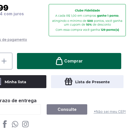
99
Clube Fidelidade
94
A cada R$ 1,00 em compras
ganhe 1 ponto
,
atingindo o mínimo de
500
pontos, você ganha
um cupom de
10%
de desconto
Com essa compra você ganha
129
ponto(s)
s de pagamento
Comprar
Minha lista
Lista de Presente
prazo de entrega
Consulte
*Não sei meu CEP!