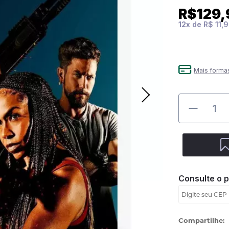
R$129,
12
x
de
R$ 11,
Mais forma
Consulte o 
Compartilhe: