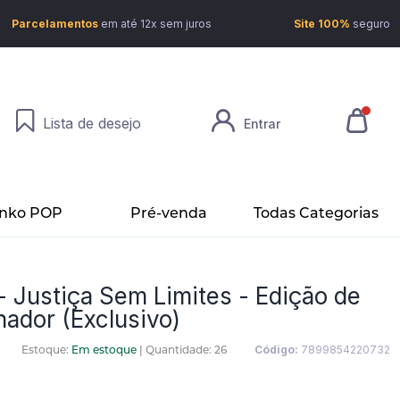
Parcelamentos
em até 12x sem juros
Site 100%
seguro
Lista de desejo
Entrar
nko POP
Pré-venda
Todas Categorias
- Justiça Sem Limites - Edição de
nador (Exclusivo)
Estoque:
Em estoque
|
Quantidade: 26
Código:
7899854220732