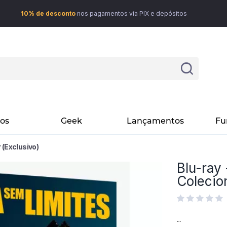
10% de desconto
nos pagamentos via PIX e depósitos
vos
Geek
Lançamentos
Fu
 (Exclusivo)
Blu-ray 
Colecio