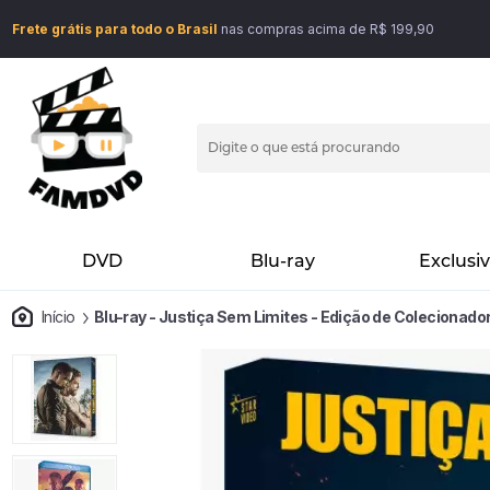
Frete grátis para todo o Brasil
nas compras acima de R$ 199,90
DVD
Blu-ray
Exclusi
Início
Blu-ray - Justiça Sem Limites - Edição de Colecionador