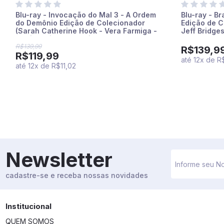
Blu-ray - Invocação do Mal 3 - A Ordem
Blu-ray - Br
do Demônio Edição de Colecionador
Edição de C
(Sarah Catherine Hook - Vera Farmiga -
Jeff Bridge
Patrick Wilson - Patrick Stewart)
- Joel Coen
R$139,99
R$139,9
R$119,99
até
12
x
de
R
até
12
x
de
R$11,02
Newsletter
cadastre-se e receba nossas novidades
Institucional
QUEM SOMOS