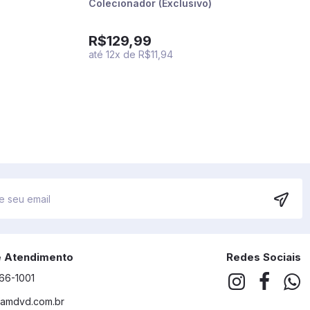
Colecionador (Exclusivo)
R$129,99
até
12
x
de
R$11,94
e Atendimento
Redes Sociais
266-1001
amdvd.com.br