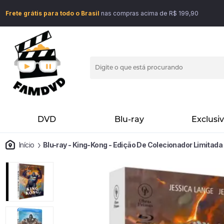
Frete grátis para todo o Brasil
nas compras acima de R$ 199,90
DVD
Blu-ray
Exclusi
Início
Blu-ray - King-Kong - Edição De Colecionador Limitada 