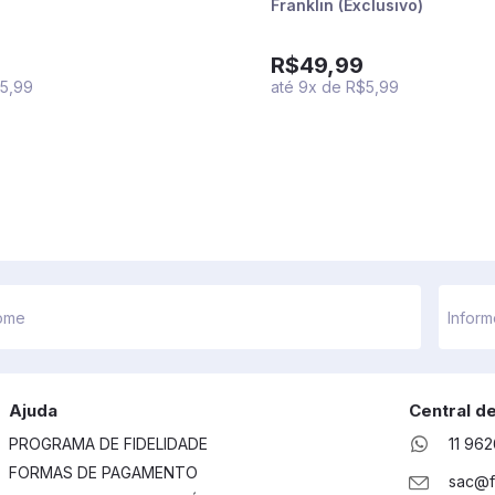
Franklin (Exclusivo)
R$49,99
5,99
até
9
x
de
R$5,99
Ajuda
Central d
PROGRAMA DE FIDELIDADE
11 96
FORMAS DE PAGAMENTO
sac@f