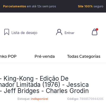
Parcelamentos
em até 12x sem juros
Site 100%
seguro
Lista de desejo
Entrar
nko POP
Pré-venda
Todas Categorias
 - King-Kong - Edição De
nador Limitada (1976) - Jessica
- Jeff Bridges - Charles Grodin
Estoque:
Indisponível
Código:
7898570944205