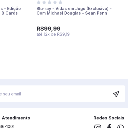
os - Edição
Blu-ray - Vidas em Jogo (Exclusivo) -
 8 Cards
Com Michael Douglas - Sean Penn
R$99,99
até
12
x
de
R$9,19
e Atendimento
Redes Sociais
266-1001