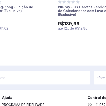
ing-Kong - Edição de
Blu-ray - Os Garotos Perdid
r (Exclusivo)
de Colecionador com Luva e
(Exclusivo)
9
R$139,99
11,02
até
12
x
de
R$12,86
Ajuda
Central d
PROGRAMA DE FIDELIDADE
11 96