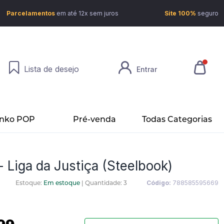
Parcelamentos
em até 12x sem juros
Site 100%
seguro
Lista de desejo
Entrar
nko POP
Pré-venda
Todas Categorias
- Liga da Justiça (Steelbook)
Estoque:
Em estoque
|
Quantidade: 3
Código:
788585595669