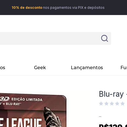
10% de desconto
nos pagamentos via PIX e depósitos
vos
Geek
Lançamentos
Fu
Blu-ray 