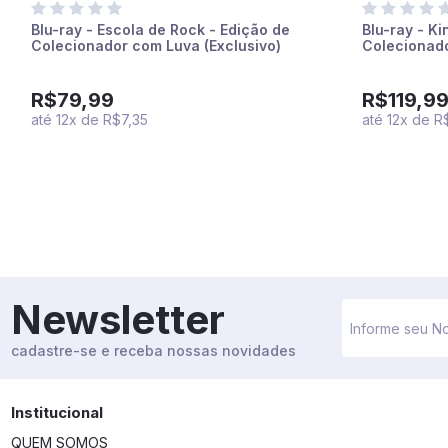
Blu-ray - Escola de Rock - Edição de
Blu-ray - K
Colecionador com Luva (Exclusivo)
Colecionado
R$79,99
R$119,9
até
12
x
de
R$7,35
até
12
x
de
R$
Newsletter
cadastre-se e receba nossas novidades
Institucional
QUEM SOMOS