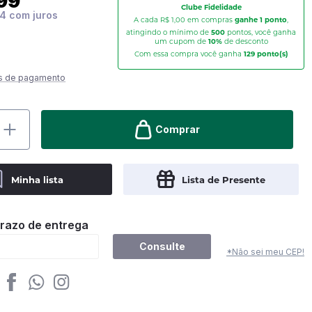
99
Clube Fidelidade
94
A cada R$ 1,00 em compras
ganhe 1 ponto
,
atingindo o mínimo de
500
pontos, você ganha
um cupom de
10%
de desconto
Com essa compra você ganha
129
ponto(s)
s de pagamento
Comprar
Minha lista
Lista de Presente
prazo de entrega
Consulte
*Não sei meu CEP!