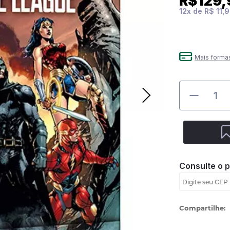
R$129,
12
x
de
R$ 11,
Mais forma
Consulte o 
Compartilhe: