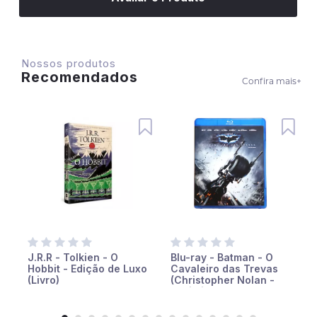
Nossos produtos
Recomendados
Confira mais
+
J.R.R - Tolkien - O
Blu-ray - Batman - O
Hobbit - Edição de Luxo
Cavaleiro das Trevas
(Livro)
(Christopher Nolan -
Christian Bale -
Michael Caine - Heath
Ledger - Morgan