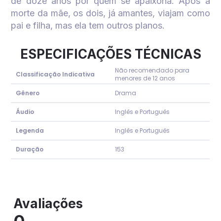
de doze anos por quem se apaixona. Após a
morte da mãe, os dois, já amantes, viajam como
pai e filha, mas ela tem outros planos.
ESPECIFICAÇÕES TÉCNICAS
Não recomendado para
Classificação Indicativa
menores de 12 anos
Gênero
Drama
Áudio
Inglês e Português
Legenda
Inglês e Português
Duração
153
Avaliações