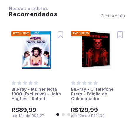
Nossos produtos
Recomendados
Confira mais
+
EXCLUSIVO
EXCLUSIVO
Blu-ray - Mulher Nota
Blu-ray - O Telefone
o
1000 (Exclusivo) - John
Preto - Edição de
Hughes - Robert
Colecionador
Downey Jr.
(Exclusivo)
R$89,99
R$129,99
até
12
x
de
R$8,27
até
12
x
de
R$11,94