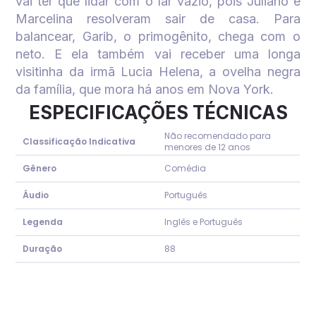
vai ter que lidar com o lar vazio, pois Juliano e
Marcelina resolveram sair de casa. Para
balancear, Garib, o primogênito, chega com o
neto. E ela também vai receber uma longa
visitinha da irmã Lucia Helena, a ovelha negra
da família, que mora há anos em Nova York.
ESPECIFICAÇÕES TÉCNICAS
Não recomendado para
Classificação Indicativa
menores de 12 anos
Gênero
Comédia
Áudio
Português
Legenda
Inglês e Português
Duração
88