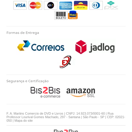
Formas de Entrega
Segurança e Certificação
F. A. Martins Comercio de DVD e Livros | CNPJ: 14.923.073/0001-60 | Rua
Professor Lourival Gomes Machado, 297 - Santana | São Paulo - SP | CEP: 02021-
050 |
Mapa do site