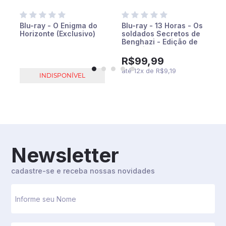
-
Blu-ray - O Enigma do
Blu-ray - 13 Horas - Os
Horizonte (Exclusivo)
soldados Secretos de
Benghazi - Edição de
Colecionador - Duplo
(Exclusivo)
R$99,99
até
12
x
de
R$9,19
INDISPONÍVEL
Newsletter
cadastre-se e receba nossas novidades