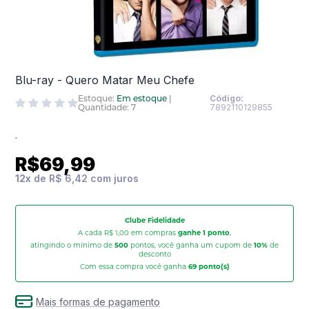
Blu-ray - Quero Matar Meu Chefe
Estoque:
Em estoque
|
Código:
Quantidade: 7
7892110129855
.
R$69,99
12
x
de
R$ 6,42
Clube Fidelidade
A cada R$ 1,00 em compras
ganhe 1 ponto
,
atingindo o mínimo de
500
pontos, você ganha um cupom de
10%
de
desconto
Com essa compra você ganha
69
ponto(s)
Mais formas de pagamento