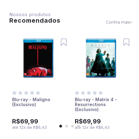
Nossos produtos
Recomendados
Confira mais
+
Blu-ray - Maligno
Blu-ray - Matrix 4 -
(Exclusivo)
Resurrections
(Exclusivo)
R$69,99
R$69,99
até
12
x
de
R$6,43
até
12
x
de
R$6,43