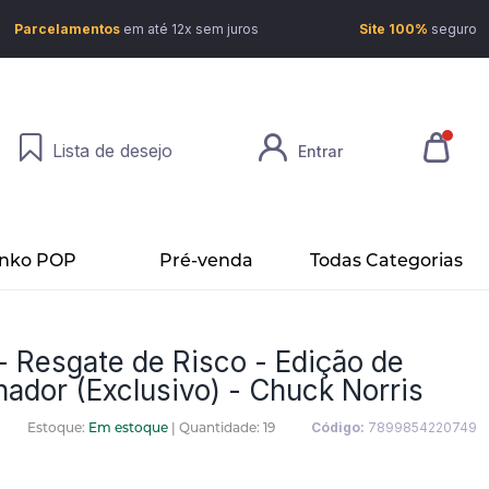
Parcelamentos
em até 12x sem juros
Site 100%
seguro
Lista de desejo
Entrar
nko POP
Pré-venda
Todas Categorias
- Resgate de Risco - Edição de
nador (Exclusivo) - Chuck Norris
Estoque:
Em estoque
|
Quantidade: 19
Código:
7899854220749