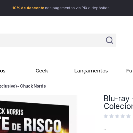
10% de desconto
nos pagamentos via PIX e depósitos
vos
Geek
Lançamentos
Fu
xclusivo) - Chuck Norris
Blu-ray 
Colecio