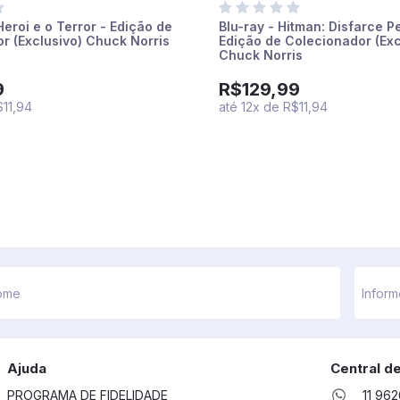
Heroi e o Terror - Edição de
Blu-ray - Hitman: Disfarce P
r (Exclusivo) Chuck Norris
Edição de Colecionador (Exc
Chuck Norris
9
R$129,99
$11,94
até
12
x
de
R$11,94
Ajuda
Central d
PROGRAMA DE FIDELIDADE
11 96