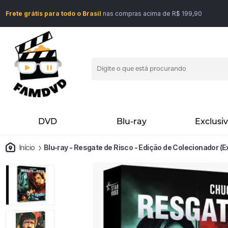
Frete grátis para todo o Brasil
nas compras acima de R$ 199,90
DVD
Blu-ray
Exclusi
Início
Blu-ray - Resgate de Risco - Edição de Colecionador (E