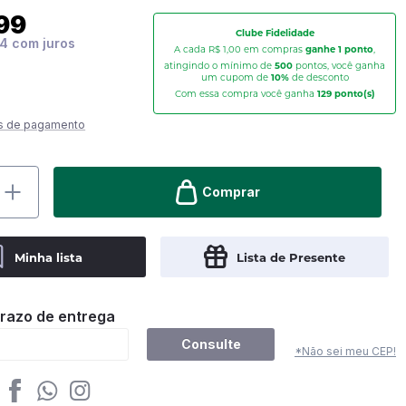
99
Clube Fidelidade
94
A cada R$ 1,00 em compras
ganhe 1 ponto
,
atingindo o mínimo de
500
pontos, você ganha
um cupom de
10%
de desconto
Com essa compra você ganha
129
ponto(s)
s de pagamento
Comprar
Minha lista
Lista de Presente
prazo de entrega
Consulte
*Não sei meu CEP!