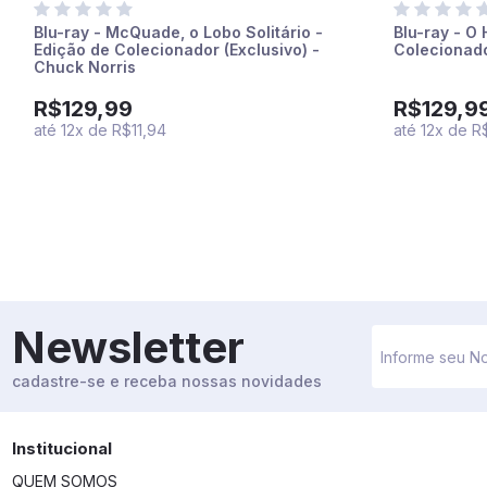
Blu-ray - McQuade, o Lobo Solitário -
Blu-ray - O 
Edição de Colecionador (Exclusivo) -
Colecionado
Chuck Norris
R$129,99
R$129,9
até
12
x
de
R$11,94
até
12
x
de
R
Newsletter
cadastre-se e receba nossas novidades
Institucional
QUEM SOMOS