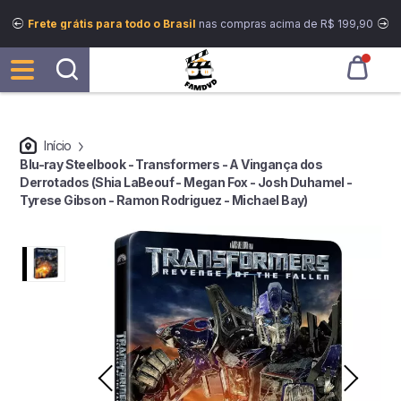
Frete grátis para todo o Brasil
nas compras acima de R$ 199,90
Início
Blu-ray Steelbook - Transformers - A Vingança dos
Derrotados (Shia LaBeouf - Megan Fox - Josh Duhamel -
Tyrese Gibson - Ramon Rodriguez - Michael Bay)