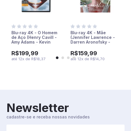
Blu-ray 4K - O Homem
Blu-ray 4K - Mãe
de Aço (Henry Cavill -
(Jennifer Lawrence -
t
Amy Adams - Kevin
Darren Aronofsky -
Costner - Diane Lane -
Javier Bardem)
Laurence Fishburne -
R$199,99
R$159,99
Russell Crowe - Zack
até
12
x
de
R$18,37
até
12
x
de
R$14,70
Snyder)
Newsletter
cadastre-se e receba nossas novidades