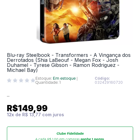
Blu-ray Steelbook - Transformers - A Vingança dos
Derrotados (Shia LaBeouf - Megan Fox - Josh
Duhamel - Tyrese Gibson - Ramon Rodriguez -
Michael Bay)
Estoque:
Em estoque
|
Código:
Quantidade: 1
032429160720
R$149,99
12
x
de
R$ 13,77
Clube Fidelidade
A cada R$ 1,00 em compras
ganhe 1 ponto
,