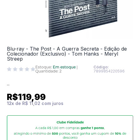
Blu-ray - The Post - A Guerra Secreta - Edição de
Colecionador (Exclusivo) - Tom Hanks - Meryl
Streep
Estoque:
Em estoque
|
Código:
Quantidade: 2
7899854220596
R$119,99
12
x
de
R$ 11,02
Clube Fidelidade
A cada R$ 1,00 em compras
ganhe 1 ponto
,
atingindo o mínimo de
500
pontos, você ganha um cupom de
10%
de
desconto