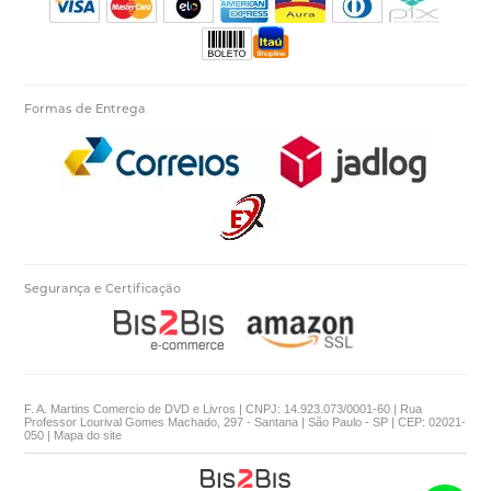
Formas de Entrega
Segurança e Certificação
F. A. Martins Comercio de DVD e Livros | CNPJ: 14.923.073/0001-60 | Rua
Professor Lourival Gomes Machado, 297 - Santana | São Paulo - SP | CEP: 02021-
050 |
Mapa do site