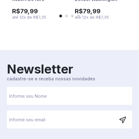
Edward Norton -
Clive Owen - Jodie
Marlon Brando
Foster - Willem Dafoe
R$79,99
R$79,99
até
12
x
de
R$7,35
até
12
x
de
R$7,35
Newsletter
cadastre-se e receba nossas novidades