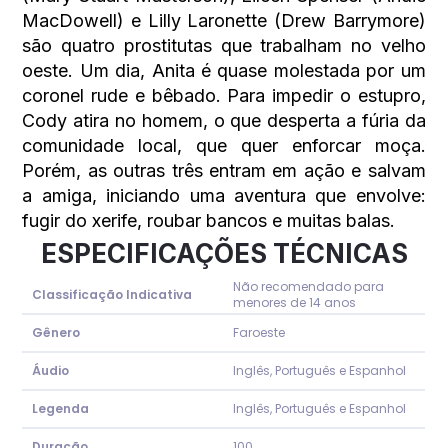
MacDowell) e Lilly Laronette (Drew Barrymore)
são quatro prostitutas que trabalham no velho
oeste. Um dia, Anita é quase molestada por um
coronel rude e bêbado. Para impedir o estupro,
Cody atira no homem, o que desperta a fúria da
comunidade local, que quer enforcar moça.
Porém, as outras três entram em ação e salvam
a amiga, iniciando uma aventura que envolve:
fugir do xerife, roubar bancos e muitas balas.
ESPECIFICAÇÕES TÉCNICAS
Não recomendado para
Classificação Indicativa
menores de 14 anos
Gênero
Faroeste
Áudio
Inglês, Português e Espanhol
Legenda
Inglês, Português e Espanhol
Duração
100