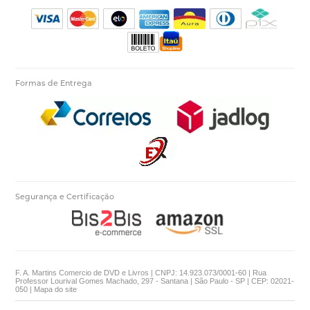
Formas de Entrega
Segurança e Certificação
F. A. Martins Comercio de DVD e Livros | CNPJ: 14.923.073/0001-60 | Rua
Professor Lourival Gomes Machado, 297 - Santana | São Paulo - SP | CEP: 02021-
050 |
Mapa do site