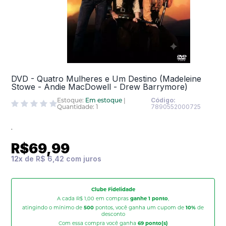
DVD - Quatro Mulheres e Um Destino (Madeleine
Stowe - Andie MacDowell - Drew Barrymore)
Estoque:
Em estoque
|
Código:
Quantidade: 1
7890552000725
.
R$69,99
12
x
de
R$ 6,42
Clube Fidelidade
A cada R$ 1,00 em compras
ganhe 1 ponto
,
atingindo o mínimo de
500
pontos, você ganha um cupom de
10%
de
desconto
Com essa compra você ganha
69
ponto(s)