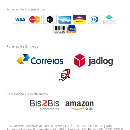
Formas de Pagamento
Formas de Entrega
Segurança e Certificação
F. A. Martins Comercio de DVD e Livros | CNPJ: 14.923.073/0001-60 | Rua
Professor Lourival Gomes Machado, 297 - Santana | São Paulo - SP | CEP: 02021-