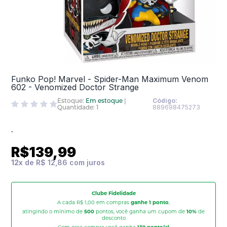
Funko Pop! Marvel - Spider-Man Maximum Venom
602 - Venomized Doctor Strange
Estoque:
Em estoque
|
Código:
Quantidade: 1
889698475273
.
R$139,99
12
x
de
R$ 12,86
Clube Fidelidade
A cada R$ 1,00 em compras
ganhe 1 ponto
,
atingindo o mínimo de
500
pontos, você ganha um cupom de
10%
de
desconto