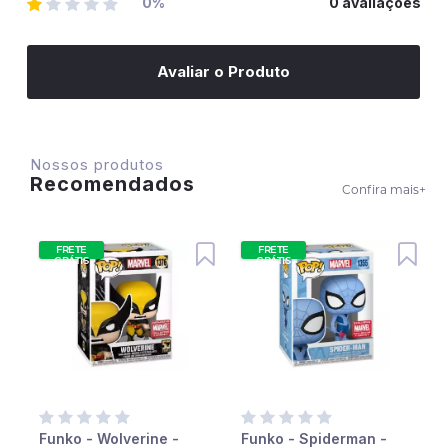
0%
0 avaliações
Avaliar o Produto
Nossos produtos
Recomendados
Confira mais
+
FRETE
FRETE
GRÁTIS
GRÁTIS
Funko - Wolverine -
Funko - Spiderman -