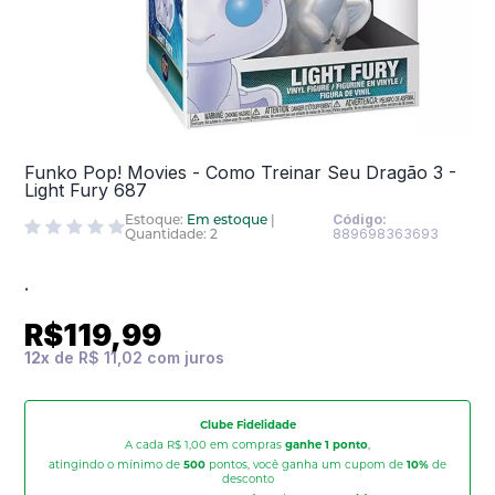
Funko Pop! Movies - Como Treinar Seu Dragão 3 -
Light Fury 687
Estoque:
Em estoque
|
Código:
Quantidade: 2
889698363693
.
R$119,99
12
x
de
R$ 11,02
Clube Fidelidade
A cada R$ 1,00 em compras
ganhe 1 ponto
,
atingindo o mínimo de
500
pontos, você ganha um cupom de
10%
de
desconto