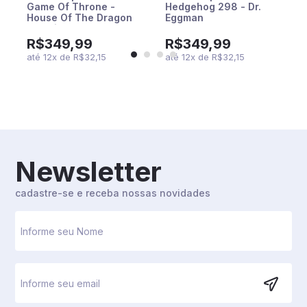
Game Of Throne -
Hedgehog 298 - Dr.
House Of The Dragon
Eggman
12 - Viserys On The
Iron Throne
R$349,99
R$349,99
até
12
x
de
R$32,15
até
12
x
de
R$32,15
Newsletter
cadastre-se e receba nossas novidades