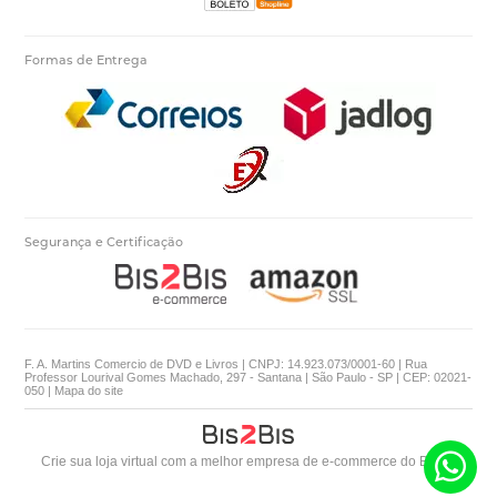
Formas de Entrega
Segurança e Certificação
F. A. Martins Comercio de DVD e Livros | CNPJ: 14.923.073/0001-60 | Rua
Professor Lourival Gomes Machado, 297 - Santana | São Paulo - SP | CEP: 02021-
050 |
Mapa do site
Crie sua loja virtual
com a melhor empresa de e-commerce do Brasil.