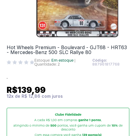
Hot Wheels Premium - Boulevard - GJT68 - HRT63
- Mercedes-Benz 500 SLC Rallye 80
Estoque:
Em estoque
|
Código:
Quantidade: 2
887961817768
.
R$139,99
12
x
de
R$ 12,86
Clube Fidelidade
A cada R$ 1,00 em compras
ganhe 1 ponto
,
atingindo o mínimo de
500
pontos, você ganha um cupom de
10%
de
desconto
Com essa compra você ganha
139
ponto(s)