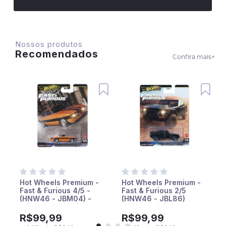
Nossos produtos
Recomendados
Confira mais
+
Hot Wheels Premium -
Hot Wheels Premium -
Fast & Furious 4/5 -
Fast & Furious 2/5
(HNW46 - JBM04) -
(HNW46 - JBL86)
Alfa Romeo Giulia
Lamborguini LM002
Sprint GTA (Velozes e
(Velozes e Furiosos)
R
R$99,99
R$99,99
Furiosos)