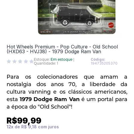
Hot Wheels Premium - Pop Culture - Old School
(HXD63 - HVJ38) - 1979 Dodge Ram Van
Estoque:
Em estoque
|
Código:
Quantidade: 1
194735205370
Para os colecionadores que amam a
nostalgia dos anos 70, a liberdade da
cultura
vanning
e os clássicos americanos,
esta
1979 Dodge Ram Van
é um portal para
a época do "Old School"!
R$99,99
12
x
de
R$ 9,18