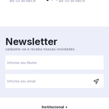
até
12
x
de
R$9,19
até
12
x
de
R$9,19
Newsletter
cadastre-se e receba nossas novidades
Institucional