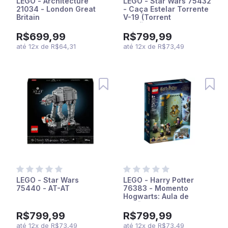
LEGO - Architecture
LEGO - Star Wars 75432
21034 - London Great
- Caça Estelar Torrente
Britain
V-19 (Torrent
Starfighter)
R$699,99
R$799,99
até
12
x
de
R$64,31
até
12
x
de
R$73,49
LEGO - Star Wars
LEGO - Harry Potter
75440 - AT-AT
76383 - Momento
Hogwarts: Aula de
Poções
R$799,99
R$799,99
até
12
x
de
R$73,49
até
12
x
de
R$73,49