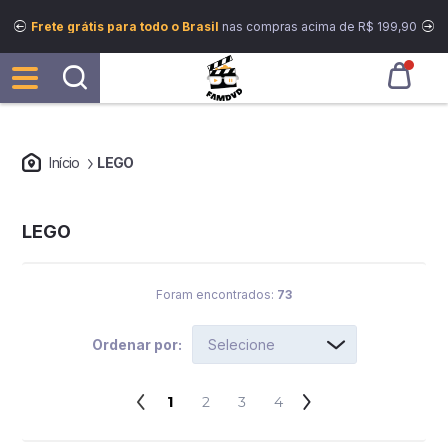
Frete grátis para todo o Brasil
nas compras acima de R$ 199,90
Início
LEGO
LEGO
Foram encontrados:
73
Ordenar por:
1
2
3
4