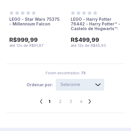
LEGO - Star Wars 75375
LEGO - Harry Potter
- Millennium Falcon
76442 - Harry Potter™ -
Castelo de Hogwarts™:
Aula de Feitiços
(Hogwarts Castle:
R$999,99
R$499,99
Charms Class Building)
até
12
x
de
R$91,87
até
12
x
de
R$45,93
Foram encontrados:
73
Ordenar por:
1
2
3
4