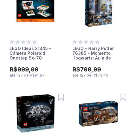
LEGO Ideas 21345 -
LEGO - Harry Potter
Câmera Polaroid
76385 - Momento
Onestep Sx-70
Hogwarts: Aula de
Poções
R$999,99
R$799,99
até
12
x
de
R$91,87
até
12
x
de
R$73,49