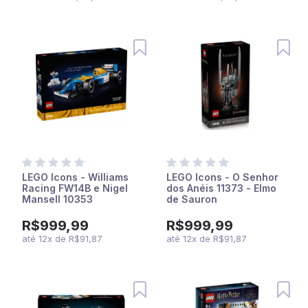
LEGO Icons - Williams
LEGO Icons - O Senhor
Racing FW14B e Nigel
dos Anéis 11373 - Elmo
Mansell 10353
de Sauron
R$999,99
R$999,99
até
12
x
de
R$91,87
até
12
x
de
R$91,87