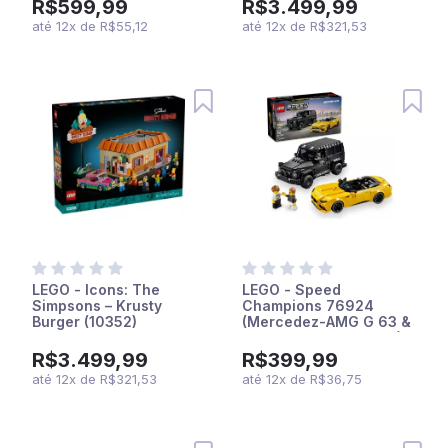
R$599,99
R$3.499,99
até
12
x
de
R$55,12
até
12
x
de
R$321,53
LEGO - Icons: The
LEGO - Speed
Simpsons – Krusty
Champions 76924
Burger (10352)
(Mercedez-AMG G 63 &
Mercedez-AMZ SL 63)
R$3.499,99
R$399,99
até
12
x
de
R$321,53
até
12
x
de
R$36,75