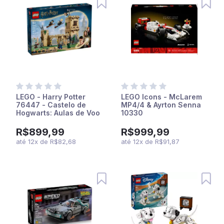
LEGO - Harry Potter
LEGO Icons - McLarem
76447 - Castelo de
MP4/4 & Ayrton Senna
Hogwarts: Aulas de Voo
10330
R$899,99
R$999,99
até
12
x
de
R$82,68
até
12
x
de
R$91,87