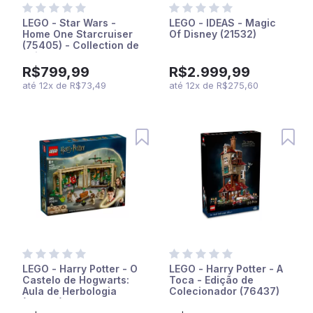
LEGO - Star Wars -
LEGO - IDEAS - Magic
Home One Starcruiser
Of Disney (21532)
(75405) - Collection de
Vaisseaux
R$799,99
R$2.999,99
até
12
x
de
R$73,49
até
12
x
de
R$275,60
LEGO - Harry Potter - O
LEGO - Harry Potter - A
Castelo de Hogwarts:
Toca - Edição de
Aula de Herbologia
Colecionador (76437)
(76445)