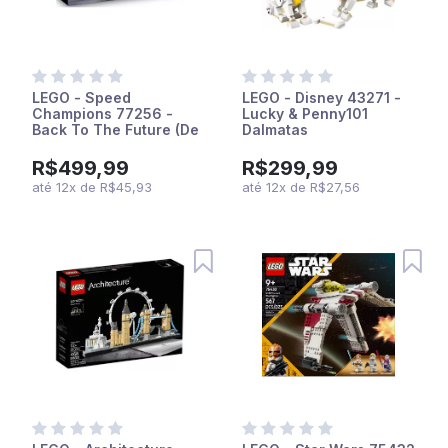
LEGO - Speed
LEGO - Disney 43271 -
Champions 77256 -
Lucky & Penny101
Back To The Future (De
Dalmatas
Volta Para o Futuro)
R$499,99
R$299,99
até
12
x
de
R$45,93
até
12
x
de
R$27,56