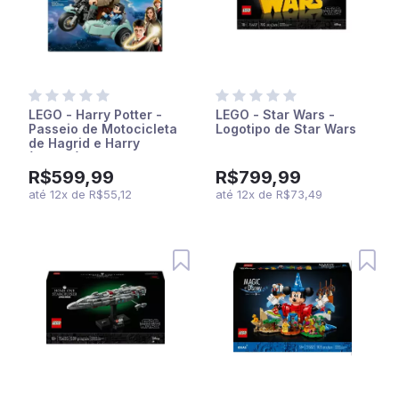
LEGO - Harry Potter -
LEGO - Star Wars -
Passeio de Motocicleta
Logotipo de Star Wars
de Hagrid e Harry
(76443)
R$599,99
R$799,99
até
12
x
de
R$55,12
até
12
x
de
R$73,49