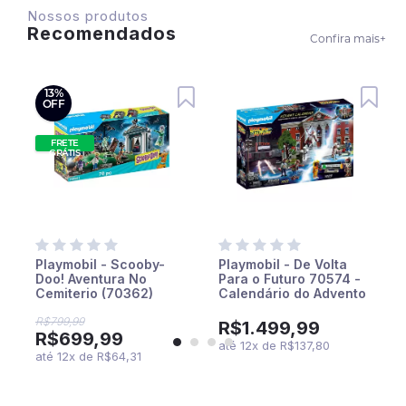
Nossos produtos
Recomendados
Confira mais
+
13%
OFF
FRETE
GRÁTIS
Playmobil - Scooby-
Playmobil - De Volta
Doo! Aventura No
Para o Futuro 70574 -
Cemiterio (70362)
Calendário do Advento
- Parte 1
R$799,99
R$1.499,99
R$699,99
até
12
x
de
R$137,80
até
12
x
de
R$64,31