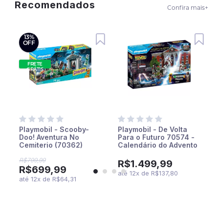
Recomendados
Confira mais
+
13%
OFF
FRETE
GRÁTIS
Playmobil - Scooby-
Playmobil - De Volta
Doo! Aventura No
Para o Futuro 70574 -
Cemiterio (70362)
Calendário do Advento
- Parte 1
R$799,99
R$1.499,99
R$699,99
até
12
x
de
R$137,80
até
12
x
de
R$64,31