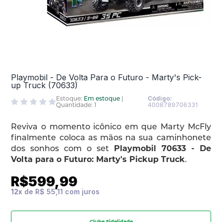
Playmobil - De Volta Para o Futuro - Marty's Pick-
up Truck (70633)
Estoque:
Em estoque
|
Código:
Quantidade: 1
4008789706331
Reviva o momento icônico em que Marty McFly
finalmente coloca as mãos na sua caminhonete
dos sonhos com o set
Playmobil 70633 - De
Volta para o Futuro: Marty's Pickup Truck
.
R$599,99
12
x
de
R$ 55,11
Clube Fidelidade