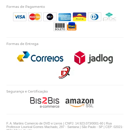
Formas de Pagamento
Formas de Entrega
Segurança e Certificação
F. A. Martins Comercio de DVD e Livros | CNPJ: 14.923.073/0001-60 | Rua
Professor Lourival Gomes Machado, 297 - Santana | São Paulo - SP | CEP: 02021-