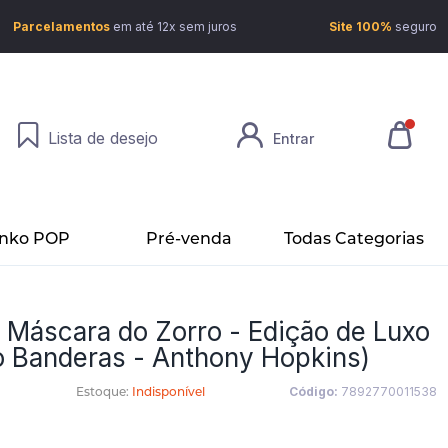
Parcelamentos
em até 12x sem juros
Site 100%
seguro
Lista de desejo
Entrar
nko POP
Pré-venda
Todas Categorias
 Máscara do Zorro - Edição de Luxo
o Banderas - Anthony Hopkins)
Estoque:
Indisponível
Código:
7892770011538