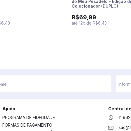
do Meu Pesadelo - Edição d
Colecionador (DUPLO)
R$69,99
$6,43
até
12
x
de
R$6,43
Ajuda
Central d
PROGRAMA DE FIDELIDADE
11 96
FORMAS DE PAGAMENTO
sac@f