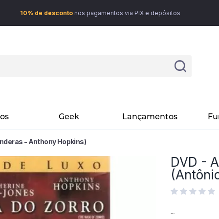
10% de desconto
nos pagamentos via PIX e depósitos
vos
Geek
Lançamentos
Fu
anderas - Anthony Hopkins)
DVD - A
(Antôni