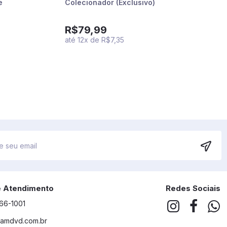
e
Colecionador (Exclusivo)
R$79,99
até
12
x
de
R$7,35
e Atendimento
Redes Sociais
266-1001
amdvd.com.br