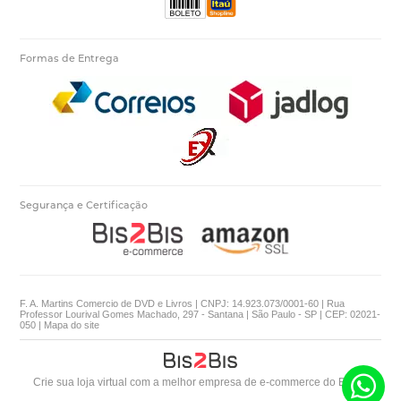
Formas de Entrega
Segurança e Certificação
F. A. Martins Comercio de DVD e Livros | CNPJ: 14.923.073/0001-60 | Rua
Professor Lourival Gomes Machado, 297 - Santana | São Paulo - SP | CEP: 02021-
050 |
Mapa do site
Crie sua loja virtual
com a melhor empresa de e-commerce do Brasil.