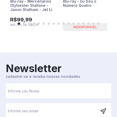
Blu-ray - Mercenários
Blu-ray - Eu Sou o
(Sylvester Stallone -
Número Quatro
Jason Statham - Jet Li
- Bruce Willis - Dolph
Lundgren - Mickey
R$99,99
Rourke - Terry Crews)
até
12
x
de
R$9,19
INDISPONÍVEL
Newsletter
cadastre-se e receba nossas novidades