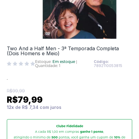
Two And a Half Men - 3ª Temporada Completa
(Dois Homens e Meio)
Estoque:
Em estoque
|
Código:
Quantidade: 1
7892110053815
.
R$99,99
R$79,99
12
x
de
R$ 7,34
Clube Fidelidade
A cada R$ 1,00 em compras
ganhe 1 ponto
,
atingindo o mínimo de
500
pontos, você ganha um cupom de
10%
de